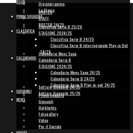
CLUB
Organigramma
La Storia
ROSTER
PRIMA SQUADRA
STAFF
ROSTER 24/25
Classifica Serie B 25/26
CLASSIFICA
STAGIONE 2024/25
Classifica Serie B 24/25
Classifica Serie B interregionale Play-in Out
24/25
Calendario Mens Sana
CALENDARIO
Calendario Serie B
STAGIONE 2024/25
Calendario Mens Sana 24/25
Calendario Serie B 24/25
Calendario Serie B Play-in-out 24/25
Settore Giovanile 24/25
GIOVANILI
Settore Giovanile 25/26
Prima squadra
NEWS
Giovanili
Highlights
Fotogallery
Video
Per il Sociale
HOUSE