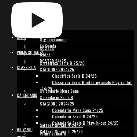
Il Club
CLUB
Organigramma
La Storia
ROSTER
PRIMA SQUADRA
STAFF
ROSTER 24/25
Classifica Serie B 25/26
CLASSIFICA
STAGIONE 2024/25
Classifica Serie B 24/25
Classifica Serie B interregionale Play-in Out
24/25
Calendario Mens Sana
CALENDARIO
Calendario Serie B
STAGIONE 2024/25
Calendario Mens Sana 24/25
Calendario Serie B 24/25
Calendario Serie B Play-in-out 24/25
Settore Giovanile 24/25
GIOVANILI
Settore Giovanile 25/26
Prima squadra