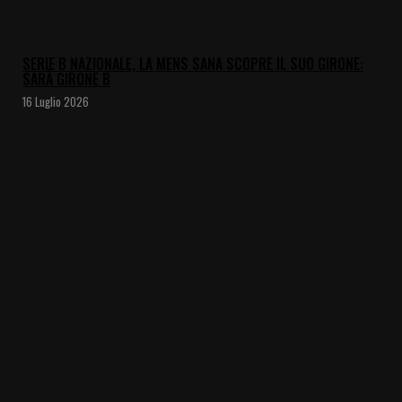
SERIE B NAZIONALE, LA MENS SANA SCOPRE IL SUO GIRONE:
SARÀ GIRONE B
16 Luglio 2026