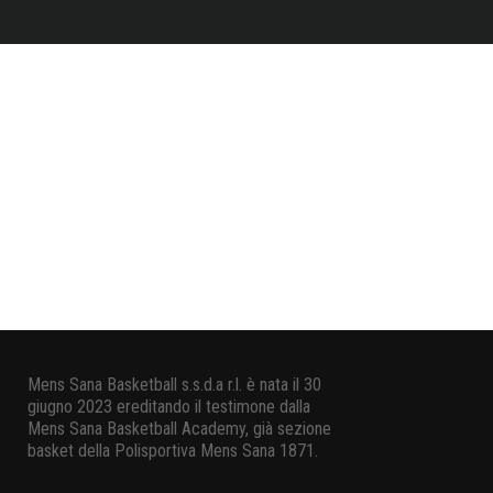
LA MENS SANA È UNA FEDE
Mens Sana Basketball s.s.d.a r.l. è nata il 30
giugno 2023 ereditando il testimone dalla
Mens Sana Basketball Academy, già sezione
basket della Polisportiva Mens Sana 1871.