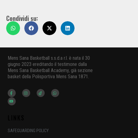
Condividi su:
Mens Sana Basketball s.s.d.a r.l. è nata il 30
giugno 2023 ereditando il testimone dalla
Mens Sana Basketball Academy, già sezione
basket della Polisportiva Mens Sana 1871.
LINKS
SAFEGUARDING POLICY