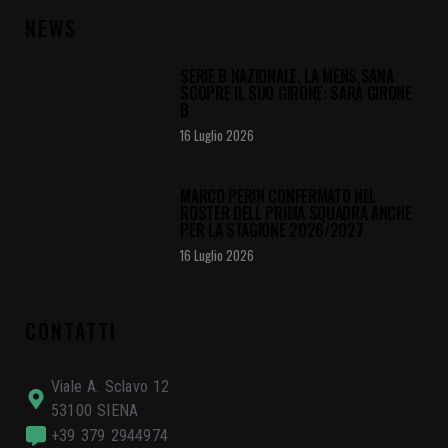
NEWS
SERIE B NAZIONALE, LA MENS SANA
SCOPRE IL SUO GIRONE: SARÀ GIRONE
B
16 Luglio 2026
MARCO PERIN CONFERMATO NEL
ROSTER DELL PRIMA SQUADRA ANCHE
PER LA STAGIONE 2026/2027
16 Luglio 2026
CONTATTI
Viale A. Sclavo 12
53100 SIENA
+39 379 2944974