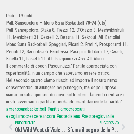
Under 19 gold
Pall. Sansepolcro – Mens Sana Basketball 78-74 (dts)
Pall. Sansepolcro: Staka 8, Tiezzi 12, D’Orazio 3, Meshvildishvili
11, Menichetti 31, Cestelli 2, Besana 11, Sekrouf. All. Bartolini
Mens Sana Basketball: Spaggiari, Pisani 2, Frati 4, Prosperanti 11,
Perinti 12, Bagnolesi 6, Gambassi, Pasquini, Rubbioli 17, Caselli,
Binella 11, Falsetti 11. All. Pasquinuzzi Ass. All. Alunni
Il commento di coach Pasquinuzzi:”Partita approcciata con
superficialità, in un campo che sapevamo essere ostico.
Nel secondo quarto siamo riusciti ad imporre il nostro ritmo
consentendoci di allungare nel punteggio, ma dopo il riposo
siamo tornati a giocare di nuovo sotto ritmo, facendo rientrare i
nostri avversari in partita e perdendo meritatamente la partita.”
#menssanabasketball
#unitisiamocresciuti
#vogliamocrescereancora
#notedisiena
#settoregiovanile
PRECEDENTE
SUCCESSIVO
Old Wild West di Viale Toselli Math Sponsor della partita contro il Costone
Sfuma il sogno della Pool Promozione con la sconfitta in casa contro il Costone