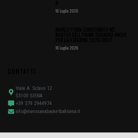
B
16 Luglio 2026
MARCO PERIN CONFERMATO NEL
ROSTER DELL PRIMA SQUADRA ANCHE
PER LA STAGIONE 2026/2027
16 Luglio 2026
CONTATTI
Viale A. Sclavo 12
53100 SIENA
+39 379 2944974
info@menssanabasketballsiena.it