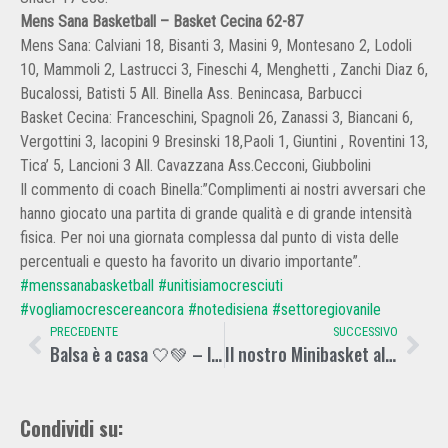
Mens Sana Basketball – Basket Cecina 62-87
Mens Sana: Calviani 18, Bisanti 3, Masini 9, Montesano 2, Lodoli
10, Mammoli 2, Lastrucci 3, Fineschi 4, Menghetti , Zanchi Diaz 6,
Bucalossi, Batisti 5 All. Binella Ass. Benincasa, Barbucci
Basket Cecina: Franceschini, Spagnoli 26, Zanassi 3, Biancani 6,
Vergottini 3, Iacopini 9 Bresinski 18,Paoli 1, Giuntini , Roventini 13,
Tica’ 5, Lancioni 3 All. Cavazzana Ass.Cecconi, Giubbolini
Il commento di coach Binella:”Complimenti ai nostri avversari che
hanno giocato una partita di grande qualità e di grande intensità
fisica. Per noi una giornata complessa dal punto di vista delle
percentuali e questo ha favorito un divario importante”.
#menssanabasketball
#unitisiamocresciuti
#vogliamocrescereancora
#notedisiena
#settoregiovanile
PRECEDENTE
SUCCESSIVO
Balsa è a casa 🤍💚 – le foto
Il nostro Minibasket alla 25ª edizione del Torneo della Befana di Padova
Condividi su: