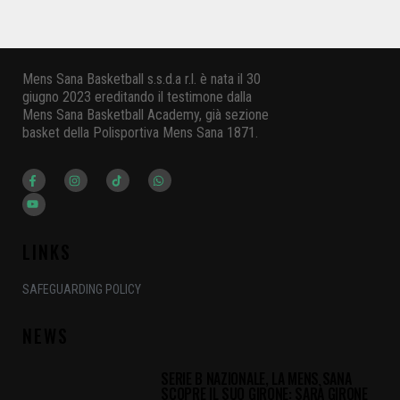
Mens Sana Basketball s.s.d.a r.l. è nata il 30
giugno 2023 ereditando il testimone dalla
Mens Sana Basketball Academy, già sezione
basket della Polisportiva Mens Sana 1871.
LINKS
SAFEGUARDING POLICY
NEWS
SERIE B NAZIONALE, LA MENS SANA
SCOPRE IL SUO GIRONE: SARÀ GIRONE