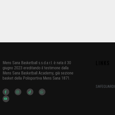
LINKS
Mens Sana Basketball s.s.d.a r.l. è nata il 30
giugno 2023 ereditando il testimone dalla
Mens Sana Basketball Academy, già sezione
basket della Polisportiva Mens Sana 1871.
SAFEGUARDI