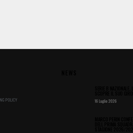
NEWS
SERIE B NAZIONALE,
SCOPRE IL SUO GIRO
NG POLICY
16 Luglio 2026
MARCO PERIN CONFE
DELL PRIMA SQUADR
STAGIONE 2026/20