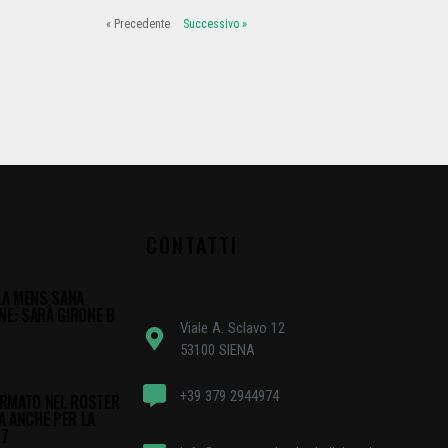
« Precedente
Successivo »
CONTATTI
 LA MENS SANA
NE: SARÀ GIRONE B
Viale A. Sclavo 12
53100 SIENA
+39 379 2944974
RMATO NEL ROSTER
A ANCHE PER LA
27