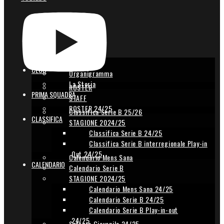
Il Club
CLUB
Organigramma
La Storia
ROSTER
PRIMA SQUADRA
STAFF
ROSTER 24/25
Classifica Serie B 25/26
CLASSIFICA
STAGIONE 2024/25
Classifica Serie B 24/25
Classifica Serie B interregionale Play-in
Out 24/25
Calendario Mens Sana
CALENDARIO
Calendario Serie B
STAGIONE 2024/25
Calendario Mens Sana 24/25
Calendario Serie B 24/25
Calendario Serie B Play-in-out
24/25
Settore Giovanile 24/25