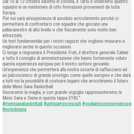
Dal 10 al 13 Ottobre saremo in Estonia, a Tartu e sfideremo quattro
squadre in un minitorneo di otto formazioni provenienti da tutta
Europa.
Per noi sarà un’esperienza di assoluto arricchimento perché ci
permetterà di confrontarci con squadre che giocano una
pallacanestro di alto livello e che fisicamente sono molto ben
attrezzate.
Un test fondamentale per i nostri ragazzi che vogliono misurarsi e
migliorarsi anche in queste occasioni.
Ci tengo a ringraziare il Presidente Frati, il direttore generale Caliani
e tutto il consiglio di amministrazione che hanno fortemente voluto
questa esperienza europea per il nostro settore giovanile.
Un’esperienza che permetterà alla nostra società di riaffacciarsi ad
un palcoscenico di grande prestigio come quello europeo e che darà
a tutti noi la possibilità di costruire legami che arricchiranno il futuro
della Mens Sana Basketball.
Onoreremo la maglia, e con grande orgoglio rappresenteremo la
Mens Sana e Siena in questa tappa EYBL”.
#menssanabasketball
#unitisiamocresciuti
#vogliamocrescereancora
#notedisiena