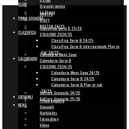
CLUB
Organigramma
La Storia
ROSTER
PRIMA SQUADRA
STAFF
ROSTER 24/25
Classifica Serie B 25/26
CLASSIFICA
STAGIONE 2024/25
Classifica Serie B 24/25
Classifica Serie B interregionale Play-in
Out 24/25
Calendario Mens Sana
CALENDARIO
Calendario Serie B
STAGIONE 2024/25
Calendario Mens Sana 24/25
Calendario Serie B 24/25
Calendario Serie B Play-in-out
24/25
Settore Giovanile 24/25
GIOVANILI
Settore Giovanile 25/26
Prima squadra
NEWS
Giovanili
Highlights
Fotogallery
Video