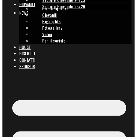
GIOVANILI
Settore Giovanile 25/26
Prima squadra
NEWS
Giovanili
Highlights
Fotogallery
Video
Per il sociale
HOUSE
BIGLIETTI
CONTATTI
SPONSOR