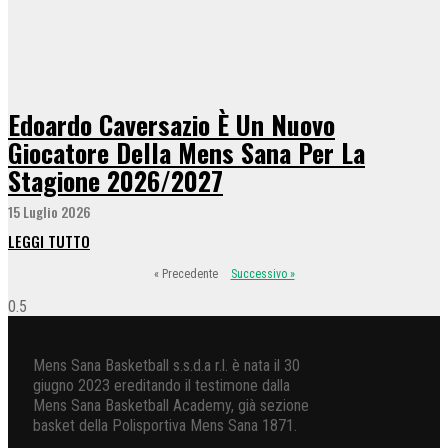
Edoardo Caversazio È Un Nuovo
Giocatore Della Mens Sana Per La
Stagione 2026/2027
15 Luglio 2026
LEGGI TUTTO
« Precedente
Successivo »
Mens Sana Basketball s.s.d.a r.l. è nata il 30
giugno 2023 ereditando il testimone dalla
Mens Sana Basketball Academy, già sezione
basket della Polisportiva Mens Sana 1871.