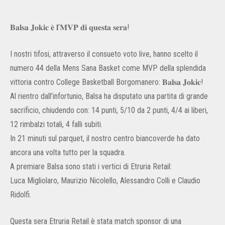
𝐁𝐚𝐥𝐬𝐚 𝐉𝐨𝐤𝐢𝐜 𝐞̀ 𝐥’𝐌𝐕𝐏 𝐝𝐢 𝐪𝐮𝐞𝐬𝐭𝐚 𝐬𝐞𝐫𝐚!
I nostri tifosi, attraverso il consueto voto live, hanno scelto il
numero 44 della Mens Sana Basket come MVP della splendida
vittoria contro College Basketball Borgomanero: 𝐁𝐚𝐥𝐬𝐚 𝐉𝐨𝐤𝐢𝐜!
Al rientro dall’infortunio, Balsa ha disputato una partita di grande
sacrificio, chiudendo con: 14 punti, 5/10 da 2 punti, 4/4 ai liberi,
12 rimbalzi totali, 4 falli subiti.
In 21 minuti sul parquet, il nostro centro biancoverde ha dato
ancora una volta tutto per la squadra.
A premiare Balsa sono stati i vertici di Etruria Retail:
Luca Migliolaro, Maurizio Nicolello, Alessandro Colli e Claudio
Ridolfi.
Questa sera Etruria Retail è stata match sponsor di una