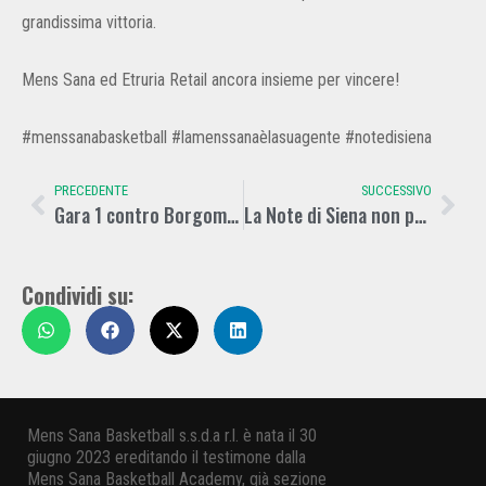
grandissima vittoria.
Mens Sana ed Etruria Retail ancora insieme per vincere!
#menssanabasketball #lamenssanaèlasuagente #notedisiena
PRECEDENTE
SUCCESSIVO
Gara 1 contro Borgomanero è della Note di Siena
La Note di Siena non passa a Borgomanero. Si decide tutto in gara 3
Condividi su:
Mens Sana Basketball s.s.d.a r.l. è nata il 30
giugno 2023 ereditando il testimone dalla
Mens Sana Basketball Academy, già sezione