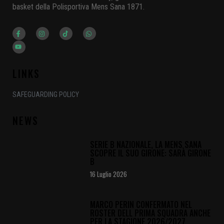
basket della Polisportiva Mens Sana 1871.
LINKS
SAFEGUARDING POLICY
NEWS
SERIE B NAZIONALE, LA MENS SANA
SCOPRE IL SUO GIRONE: SARÀ GIRONE
B
16 Luglio 2026
MARCO PERIN CONFERMATO NEL
ROSTER DELL PRIMA SQUADRA ANCHE
PER LA STAGIONE 2026/2027