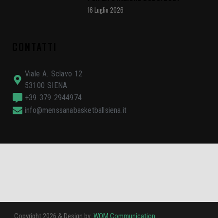
16 Luglio 2026
CONTATTI
Viale A. Sclavo 12
53100 SIENA
+39 379 2944974
info@menssanabasketballsiena.it
Copyright 2026 & Design by
WOM Communication