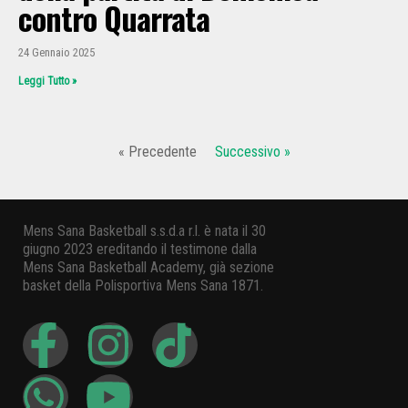
contro Quarrata
24 Gennaio 2025
Leggi Tutto »
« Precedente
Successivo »
Mens Sana Basketball s.s.d.a r.l. è nata il 30
giugno 2023 ereditando il testimone dalla
Mens Sana Basketball Academy, già sezione
basket della Polisportiva Mens Sana 1871.