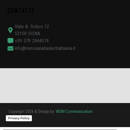
CONTATTI
Viale A. Sclavo 12
53100 SIENA
+39 379 2944974
info@menssanabasketballsiena.it
Copyright 2026 & Design by
WOM Communication
Privacy Policy