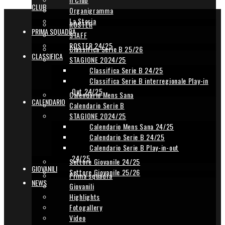
CLUB
Organigramma
La Storia
ROSTER
PRIMA SQUADRA
STAFF
ROSTER 24/25
Classifica Serie B 25/26
CLASSIFICA
STAGIONE 2024/25
Classifica Serie B 24/25
Classifica Serie B interregionale Play-in
Out 24/25
Calendario Mens Sana
CALENDARIO
Calendario Serie B
STAGIONE 2024/25
Calendario Mens Sana 24/25
Calendario Serie B 24/25
Calendario Serie B Play-in-out
24/25
Settore Giovanile 24/25
GIOVANILI
Settore Giovanile 25/26
Prima squadra
NEWS
Giovanili
Highlights
Fotogallery
Video