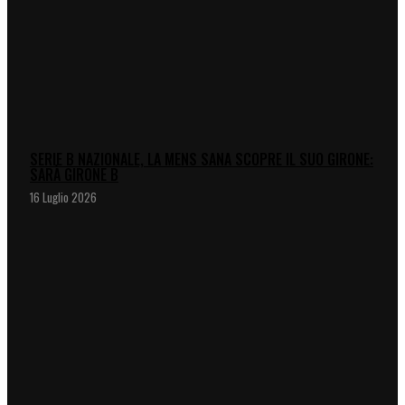
SERIE B NAZIONALE, LA MENS SANA SCOPRE IL SUO GIRONE:
SARÀ GIRONE B
16 Luglio 2026