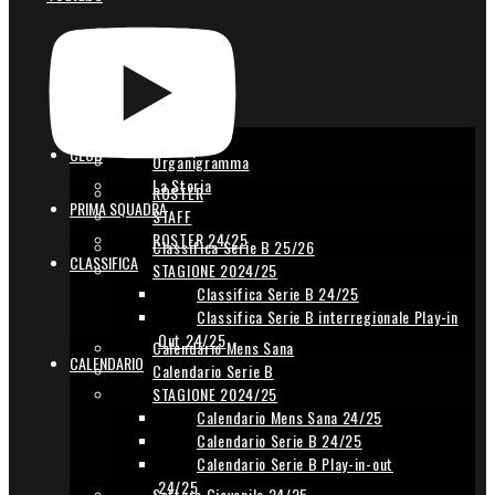
Il Club
CLUB
Organigramma
La Storia
ROSTER
PRIMA SQUADRA
STAFF
ROSTER 24/25
Classifica Serie B 25/26
CLASSIFICA
STAGIONE 2024/25
Classifica Serie B 24/25
Classifica Serie B interregionale Play-in
Out 24/25
Calendario Mens Sana
CALENDARIO
Calendario Serie B
STAGIONE 2024/25
Calendario Mens Sana 24/25
Calendario Serie B 24/25
Calendario Serie B Play-in-out
24/25
Settore Giovanile 24/25