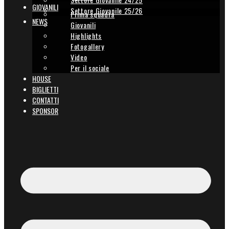
GIOVANILI
Settore Giovanile 25/26
Prima squadra
NEWS
Giovanili
Highlights
Fotogallery
Video
Per il sociale
HOUSE
BIGLIETTI
CONTATTI
SPONSOR